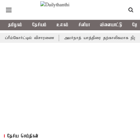
தமிழகம்
தேசியம்
உலகம்
சினிமா
விளையாட்டு
ஜோத
ம்கோர்ட்டில் விசாரணை
அமர்நாத் யாத்திரை தற்காலிகமாக நிறுத்தம்
தேசிய செய்திகள்