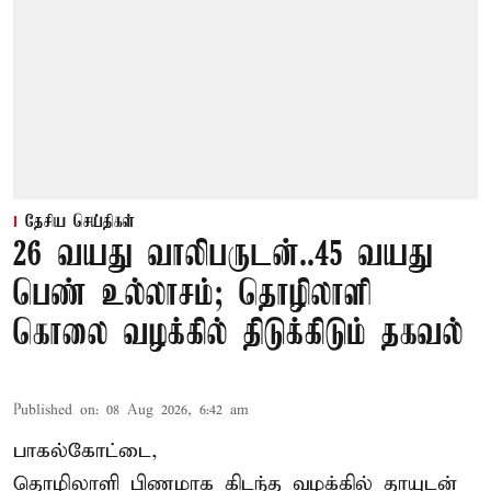
தேசிய செய்திகள்
26 வயது வாலிபருடன்..45 வயது
பெண் உல்லாசம்; தொழிலாளி
கொலை வழக்கில் திடுக்கிடும் தகவல்
Published on
:
08 Aug 2026, 6:42 am
பாகல்கோட்டை,
தொழிலாளி பிணமாக கிடந்த வழக்கில் தாயுடன்