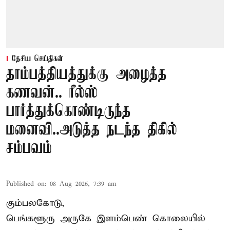
தேசிய செய்திகள்
தாம்பத்தியத்துக்கு அழைத்த
கணவன்.. ரீல்ஸ்
பார்த்துக்கொண்டிருந்த
மனைவி..அடுத்த நடந்த திகில்
சம்பவம்
Published on
:
08 Aug 2026, 7:39 am
கும்பலகோடு,
பெங்களூரு அருகே இளம்பெண் கொலையில்