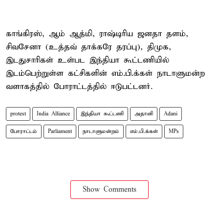
காங்கிரஸ், ஆம் ஆத்மி, ராஷ்டிரிய ஜனதா தளம்,
சிவசேனா (உத்தவ் தாக்கரே தரப்பு), திமுக,
இடதுசாரிகள் உள்பட இந்தியா கூட்டணியில்
இடம்பெற்றுள்ள கட்சிகளின் எம்.பி.க்கள் நாடாளுமன்ற
வளாகத்தில் போராட்டத்தில் ஈடுபட்டனர்.
protest
India Alliance
இந்தியா கூட்டணி
அதானி
Adani
போராட்டம்
Parliament
நாடாளுமன்றம்
எம்.பி.க்கள்
MPs
Show Comments