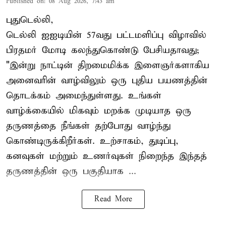
Published on
:
08 Aug 2026, 7:43 am
புதுடெல்லி,
டெல்லி ஐஐடியின் 57வது பட்டமளிப்பு விழாவில்
பிரதமர் மோடி கலந்துகொண்டு பேசியதாவது;
"இன்று நாட்டின் திறமைமிக்க இளைஞர்களாகிய
அனைவரின் வாழ்விலும் ஒரு புதிய பயணத்தின்
தொடக்கம் அமைந்துள்ளது. உங்கள்
வாழ்க்கையில் மிகவும் மறக்க முடியாத ஒரு
தருணத்தை நீங்கள் தற்போது வாழ்ந்து
கொண்டிருக்கிறீர்கள். உற்சாகம், துடிப்பு,
கனவுகள் மற்றும் உணர்வுகள் நிறைந்த இந்தத்
தருணத்தின் ஒரு பகுதியாக ...
Read More