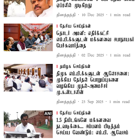
ஏப்ரலில் முடிகிறது
தினத்தந்தி
10 Dec 2025
1
min read
தேசிய செய்திகள்
தொடர் அமளி: எதிர்க்கட்சி
எம்.பி.க்களுடன் மக்களவை சபாநாயகர்
பேச்சுவார்த்தை
தினத்தந்தி
02 Dec 2025
1
min read
தமிழக செய்திகள்
திமுக எம்.பி.க்களுடன் ஆலோசனை:
முக்கிய தேர்தல் பொறுப்புகளை
வழங்கிய முதல்-அமைச்சர்
மு.க.ஸ்டாலின்
தினத்தந்தி
23 Sep 2025
1
min read
தேசிய செய்திகள்
1.5 நிமிடங்களே மக்களவை
நடவடிக்கை... சம்பளம் பிடித்தம்
செய்ய வேண்டும்: எம்.பி. ஆவேசம்