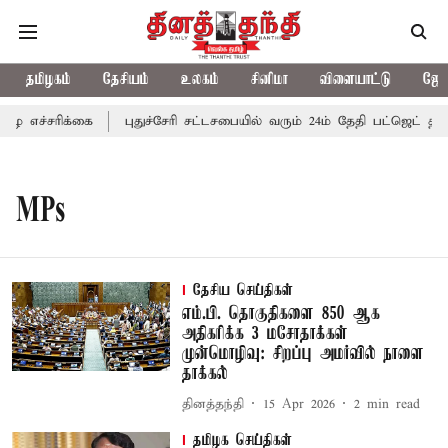
தமிழகம்
தேசியம்
உலகம்
சினிமா
விளையாட்டு
ஜோத
 எச்சரிக்கை
புதுச்சேரி சட்டசபையில் வரும் 24ம் தேதி பட்ஜெட் தாக்
MPs
தேசிய செய்திகள்
எம்.பி. தொகுதிகளை 850 ஆக
அதிகரிக்க 3 மசோதாக்கள்
முன்மொழிவு: சிறப்பு அமர்வில் நாளை
தாக்கல்
தினத்தந்தி
15 Apr 2026
2
min read
தமிழக செய்திகள்