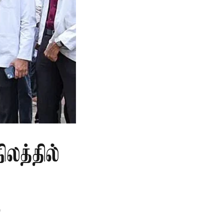
லத்தில்
ு