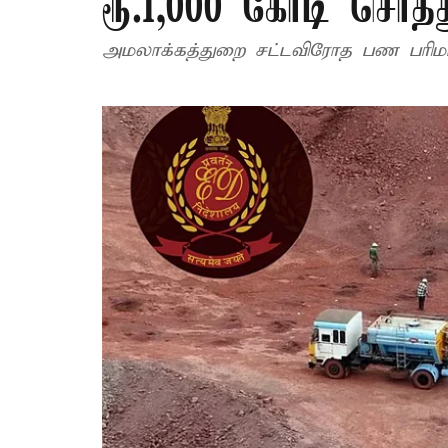
ரூ.1,000 கோடி சொத்த
அமலாக்கத்துறை சட்டவிரோத பண பரிமாற