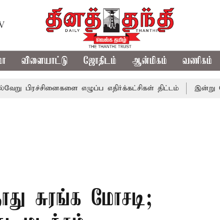
TV
மா
விளையாட்டு
ஜோதிடம்
ஆன்மிகம்
வணிகம்
்சினைகளை எழுப்ப எதிர்க்கட்சிகள் திட்டம்
இன்று கொட்டப்போ
தாது சுரங்க மோசடி;