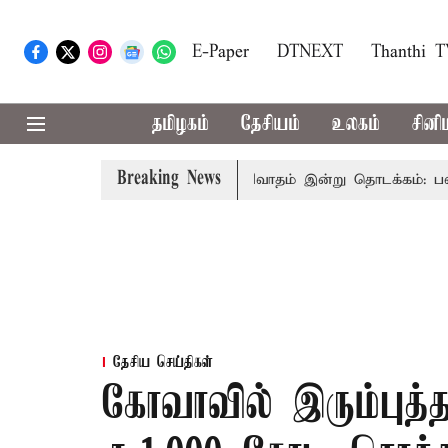
E-Paper
DTNEXT
Thanthi 
தமிழகம்
தேசியம்
உலகம்
சினி
Breaking News
சபையில் பட்ஜெட் மீதான விவாதம் இன்று தொடக்கம்: பல்வேறு பிரச
தேசிய செய்திகள்
கோவாவில் இரும்புத்