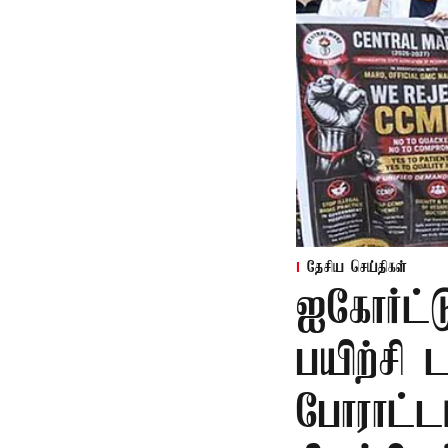
தேசிய செய்திகள்
ஐகோர்ட்ட
பயிற்சி 
போராட்ட