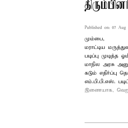
திரும்பினர
Published on
:
07 Aug 
மும்பை,
மராட்டிய மருத்து
படிப்பு முடித்த
மாநில அரசு அனுமத
கடும் எதிர்ப்பு தெ
எம்.பி.பி.எஸ். பட
இணையாக, வெறும