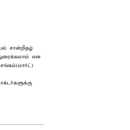
யல் சான்றிதழ்
்துரைக்கலாம் என
ங்கம்(மார்ட்)
ாக்டர்களுக்கு