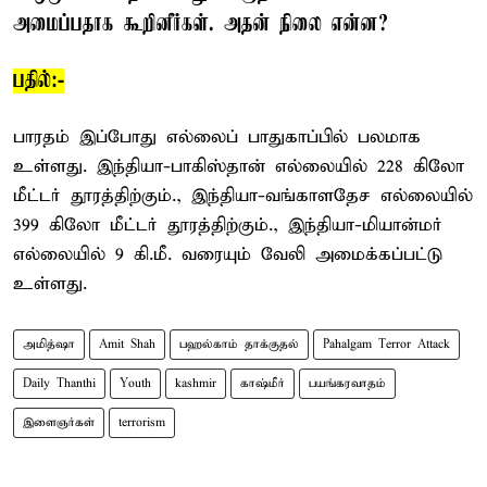
அமைப்பதாக கூறினீர்கள். அதன் நிலை என்ன?
பதில்:-
பாரதம் இப்போது எல்லைப் பாதுகாப்பில் பலமாக
உள்ளது. இந்தியா-பாகிஸ்தான் எல்லையில் 228 கிலோ
மீட்டர் தூரத்திற்கும்., இந்தியா-வங்காளதேச எல்லையில்
399 கிலோ மீட்டர் தூரத்திற்கும்., இந்தியா-மியான்மர்
எல்லையில் 9 கி.மீ. வரையும் வேலி அமைக்கப்பட்டு
உள்ளது.
அமித்ஷா
Amit Shah
பஹல்காம் தாக்குதல்
Pahalgam Terror Attack
Daily Thanthi
Youth
kashmir
காஷ்மீர்
பயங்கரவாதம்
இளைஞர்கள்
terrorism