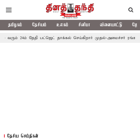
தமிழகம்
தேசியம்
உலகம்
சினிமா
விளையாட்டு
ஜோத
4ம் தேதி பட்ஜெட் தாக்கல் செய்கிறார் முதல்-அமைச்சர் ரங்கசாமி
எதிர
தேசிய செய்திகள்