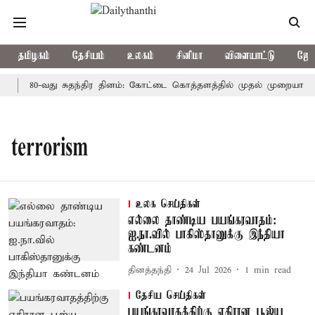
தமிழகம்
தேசியம்
உலகம்
சினிமா
விளையாட்டு
ஜோத
80-வது சுதந்திர தினம்: கோட்டை கொத்தளத்தில் முதல் முறையாக தே
terrorism
உலக செய்திகள்
எல்லை தாண்டிய பயங்கரவாதம்:
ஐ.நா.வில் பாகிஸ்தானுக்கு இந்தியா
கண்டனம்
தினத்தந்தி
24 Jul 2026
1
min read
தேசிய செய்திகள்
பயங்கரவாதத்திற்கு எதிரான பூஜ்ய