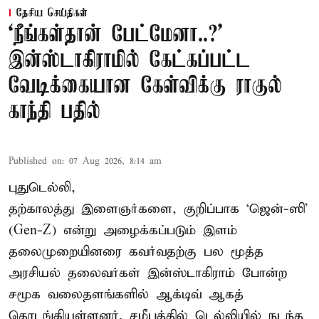
தேசிய செய்திகள்
‘நீங்கள்தான் பேட்மேனா..?’
இன்ஸ்டாகிராமில் கேட்கப்பட்ட
வேடிக்கையான கேள்விக்கு ராகுல்
காந்தி பதில்
Published on
:
07 Aug 2026, 8:14 am
புதுடெல்லி,
தற்காலத்து இளைஞர்களை, குறிப்பாக ‘ஜென்-ஸி’
(Gen-Z) என்று அழைக்கப்படும் இளம்
தலைமுறையினரை கவர்வதற்கு பல மூத்த
அரசியல் தலைவர்கள் இன்ஸ்டாகிராம் போன்ற
சமூக வலைதளங்களில் ஆக்டிவ் ஆகத்
தொடங்கியுள்ளனர். சமீபத்தில் டெல்லியில் நடந்த