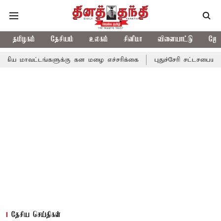
தமிழகம்
தேசியம்
உலகம்
சினிமா
விளையாட்டு
ஜோத
ங்களுக்கு கன மழை எச்சரிக்கை
புதுச்சேரி சட்டசபையில் வரும் 24ம்
தேசிய செய்திகள்