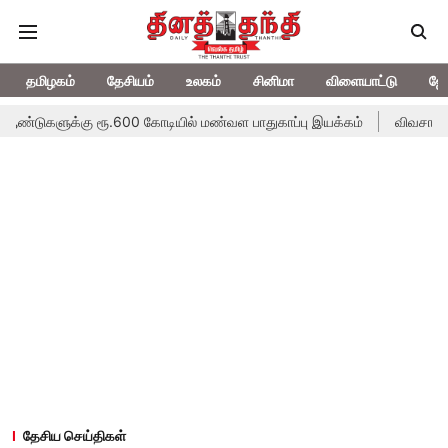
தமிழகம்
தேசியம்
உலகம்
சினிமா
விளையாட்டு
ஜோ
ு ரூ.600 கோடியில் மண்வள பாதுகாப்பு இயக்கம்
விவசாயிகளுக்கான இலவச
தேசிய செய்திகள்