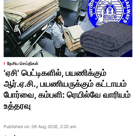
தேசிய செய்திகள்
'ஏசி' பெட்டிகளில், பயணிக்கும்
ஆர்.ஏ.சி., பயணியருக்கும் கட்டாயம்
போர்வை, கம்பளி: ரெயில்வே வாரியம்
உத்தரவு
Published on
:
06 Aug 2026, 2:20 am