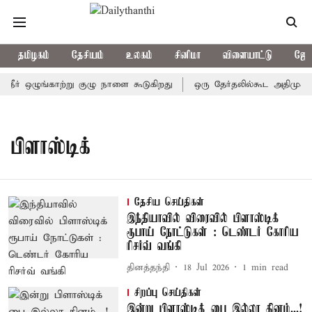
தமிழகம்
தேசியம்
உலகம்
சினிமா
விளையாட்டு
ஜோத
 நீர் ஒழுங்காற்று குழு நாளை கூடுகிறது
ஒரு தேர்தலில்கூட அதிமுக வெ
பிளாஸ்டிக்
தேசிய செய்திகள்
இந்தியாவில் விரைவில் பிளாஸ்டிக்
ரூபாய் நோட்டுகள் : டெண்டர் கோரிய
ரிசர்வ் வங்கி
தினத்தந்தி
18 Jul 2026
1
min read
சிறப்பு செய்திகள்
இன்று பிளாஸ்டிக் பை இல்லா தினம்...!