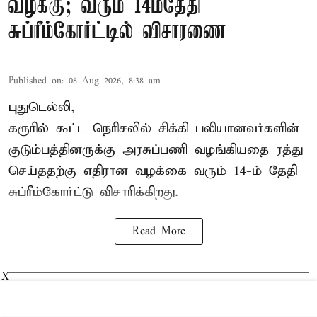
வழக்கு; வரும் 14ம்தேதி
சுப்ரீம்கோர்ட்டில் விசாரணை
Published on
:
08 Aug 2026, 8:38 am
புதுடெல்லி,
கரூரில் கூட்ட நெரிசலில் சிக்கி பலியானவர்களின்
குடும்பத்தினருக்கு அரசுப்பணி வழங்கியதை ரத்து
செய்ததற்கு எதிரான வழக்கை வரும் 14-ம் தேதி
சுப்ரீம்கோர்ட்டு விசாரிக்கிறது.
Read More
X