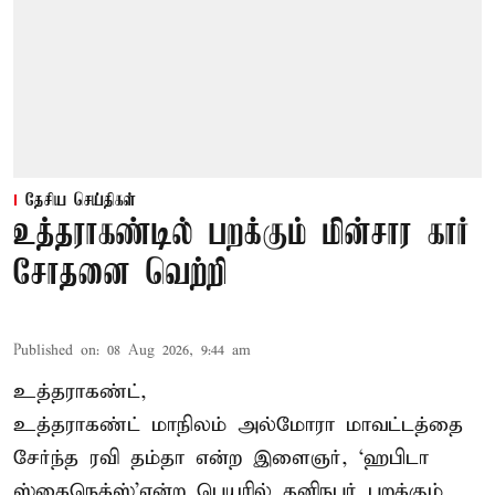
தேசிய செய்திகள்
உத்தராகண்டில் பறக்கும் மின்சார கார்
சோதனை வெற்றி
Published on
:
08 Aug 2026, 9:44 am
உத்தராகண்ட்,
உத்தராகண்ட் மாநிலம் அல்மோரா மாவட்டத்தை
சேர்ந்த ரவி தம்தா என்ற இளைஞர், ‘ஹபிடா
ஸ்கைநெக்ஸ்’என்ற பெயரில் தனிநபர்
பறக்கும்