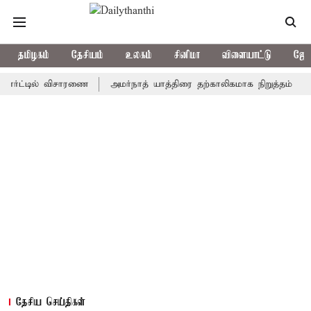
தமிழகம்
தேசியம்
உலகம்
சினிமா
விளையாட்டு
ஜோத
்டில் விசாரணை
அமர்நாத் யாத்திரை தற்காலிகமாக நிறுத்தம்
இமாச்ச
தேசிய செய்திகள்