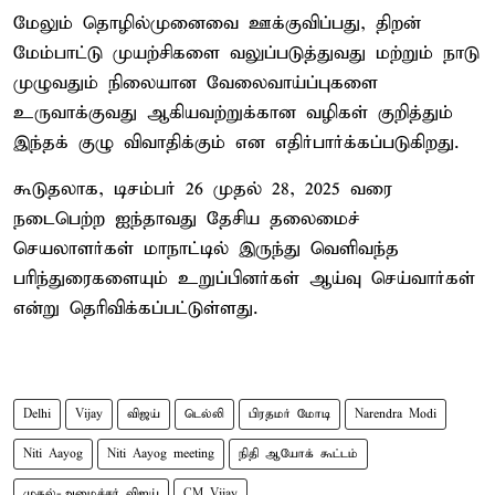
மேலும் தொழில்முனைவை ஊக்குவிப்பது, திறன்
மேம்பாட்டு முயற்சிகளை வலுப்படுத்துவது மற்றும் நாடு
முழுவதும் நிலையான வேலைவாய்ப்புகளை
உருவாக்குவது ஆகியவற்றுக்கான வழிகள் குறித்தும்
இந்தக் குழு விவாதிக்கும் என எதிர்பார்க்கப்படுகிறது.
கூடுதலாக, டிசம்பர் 26 முதல் 28, 2025 வரை
நடைபெற்ற ஐந்தாவது தேசிய தலைமைச்
செயலாளர்கள் மாநாட்டில் இருந்து வெளிவந்த
பரிந்துரைகளையும் உறுப்பினர்கள் ஆய்வு செய்வார்கள்
என்று தெரிவிக்கப்பட்டுள்ளது.
Delhi
Vijay
விஜய்
டெல்லி
பிரதமர் மோடி
Narendra Modi
Niti Aayog
Niti Aayog meeting
நிதி ஆயோக் கூட்டம்
முதல்-அமைச்சர் விஜய்
CM Vijay