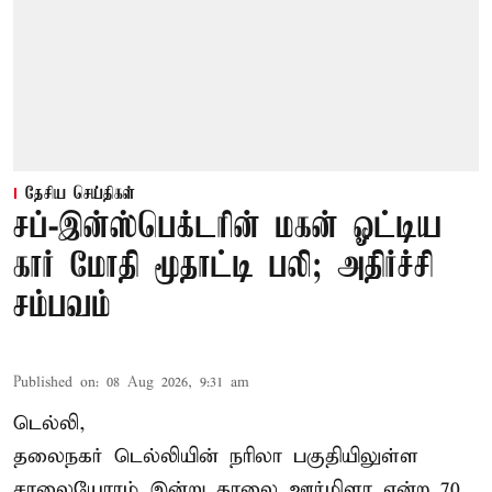
தேசிய செய்திகள்
சப்-இன்ஸ்பெக்டரின் மகன் ஓட்டிய
கார் மோதி மூதாட்டி பலி; அதிர்ச்சி
சம்பவம்
Published on
:
08 Aug 2026, 9:31 am
டெல்லி,
தலைநகர்
டெல்லி
யின் நரிலா பகுதியிலுள்ள
சாலையோரம் இன்று காலை ஊர்மிளா என்ற 70