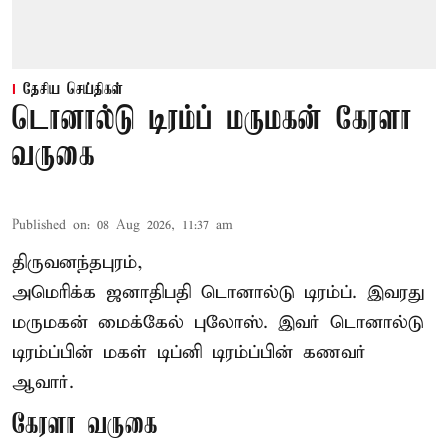
தேசிய செய்திகள்
டொனால்டு டிரம்ப் மருமகன் கேரளா
வருகை
Published on
:
08 Aug 2026, 11:37 am
திருவனந்தபுரம்,
அமெரிக்க ஜனாதிபதி
டொனால்டு டிரம்ப்
. இவரது
மருமகன் மைக்கேல் புலோஸ். இவர் டொனால்டு
டிரம்ப்பின் மகள் டிப்னி டிரம்ப்பின் கணவர்
ஆவார்.
கேரளா வருகை