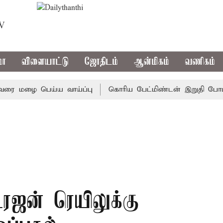
TV
மா
விளையாட்டு
ஜோதிடம்
ஆன்மிகம்
வணிகம்
மழை பெய்ய வாய்ப்பு
கொரிய பேட்மிண்டன் இறுதி போட்டி; இந
்ரஜன் ரெயிலுக்கு