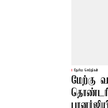
தேசிய செய்திகள்
மேற்கு வ
தொண்டரின
பானர்ஜிய