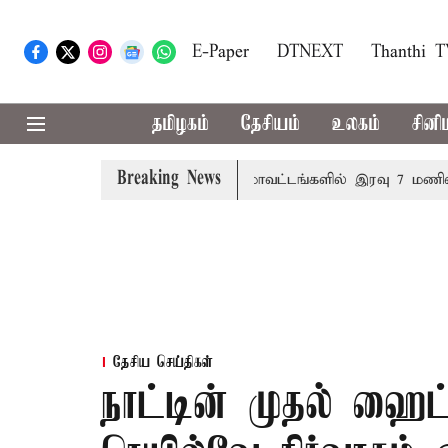
E-Paper
DTNEXT
Thanthi 
தமிழகம்
தேசியம்
உலகம்
சினி
Breaking News
் நாளை தனித்தீர்மானம்
23 மாவட்டங்களில் இரவு 7 மணிவரை 
தேசிய செய்திகள்
நாட்டின் முதல் ஹைட