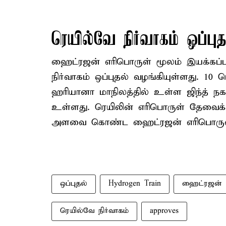
ரெயில்வே நிர்வாகம் ஒப்புத
ஹைட்ரஜன் எரிபொருள் மூலம் இயக்கப்படு
நிர்வாகம் ஒப்புதல் வழங்கியுள்ளது. 1
ஹரியானா மாநிலத்தில் உள்ள ஜிந்த் நக
உள்ளது. ரெயிலின் எரிபொருள் தேவைக்
அளவை கொண்ட ஹைட்ரஜன் எரிபொருள் நி
ஒப்புதல்
Hydrogen Train
ஹைட்ரஜன் 
ரெயில்வே நிர்வாகம்
approves