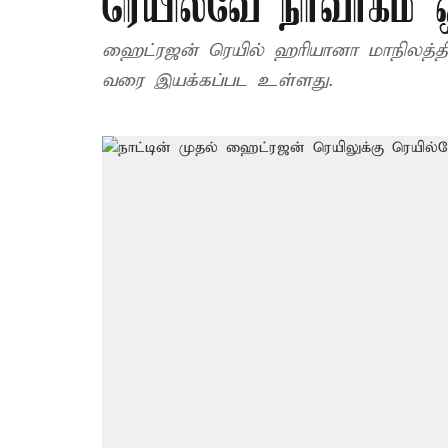
ரெயில்வே நிர்வாகம் ஒ
ஹைட்ரஜன் ரெயில் ஹரியானா மாநிலத்தில
வரை இயக்கப்பட உள்ளது.