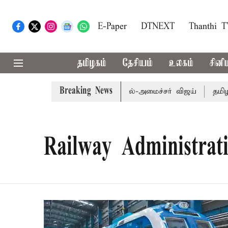
E-Paper
DTNEXT
Thanthi 
தமிழகம்
தேசியம்
உலகம்
சினி
Breaking News
ூடிய வேளாண் பட்ஜெட்: முதல்-அமைச்சர் விஜய்
தமிழக அரச
Railway Administrat