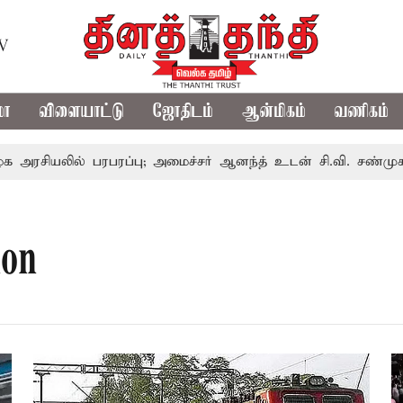
TV
மா
விளையாட்டு
ஜோதிடம்
ஆன்மிகம்
வணிகம்
ியலில் பரபரப்பு; அமைச்சர் ஆனந்த் உடன் சி.வி. சண்முகம், வேல
ion