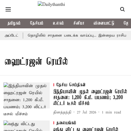
தமிழகம்
தேசியம்
உலகம்
சினிமா
விளையாட்டு
ஜோத
 அப்டேட்
தொழிலில் சாதனை படைக்க வாய்ப்பு... இன்றைய ராசிபலன் 0
ஹைட்ரஜன் ரெயில்
தேசிய செய்திகள்
இந்தியாவின் முதல் ஹைட்ரஜன் ரெயில்
சாதனை: 1,200 கி.மீ. பயணம்; 3,200
லிட்டர் டீசல் மிச்சம்
தினத்தந்தி
27 Jul 2026
1
min read
தலையங்கம்
வந்து விட்டது ஹைட்ரஜன் ரெயில்