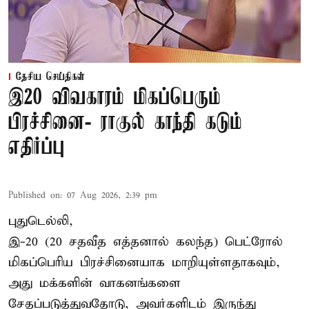
தேசிய செய்திகள்
இ20 விவகாரம் மிகப்பெரும்
பிரச்சினை- ராகுல் காந்தி கடும்
எதிர்ப்பு
Published on
:
07 Aug 2026, 2:39 pm
புதுடெல்லி,
இ-20 (20 சதவீத எத்தனால் கலந்த) பெட்ரோல்
மிகப்பெரிய பிரச்சினையாக மாறியுள்ளதாகவும்,
அது மக்களின் வாகனங்களை
சேதப்படுத்துவதோடு, அவர்களிடம் இருந்து