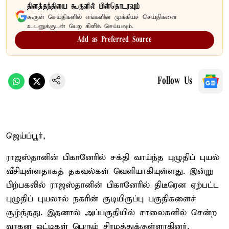
தினத்தந்தியை கூகுளில் பின்தொடரவும்
கூகுள் செய்திகளில் எங்களின் முக்கியச் செய்திகளை
உடனுக்குடன் பெற கிளிக் செய்யவும்.
Add as Preferred Source
Follow Us
ஜெய்ப்பூர்,
ராஜஸ்தானின் பிகானேரில் சக்தி வாய்ந்த புழுதிப் புயல்
வீசியுள்ளதாகத் தகவல்கள் வெளியாகியுள்ளது. இன்று
பிற்பகலில் ராஜஸ்தானின் பிகானேரில் திடீரென ஏற்பட்ட
புழுதிப் புயலால் நகரின் குடியிருப்பு பகுதிகளைச்
சூழ்ந்தது. இதனால் அப்பகுதியில் சாலைகளில் சென்ற
வாகன ஓட்டிகள் பெரும் சிரமத்துக்குள்ளாகினர்.