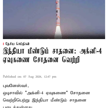
தேசிய செய்திகள்
இந்தியா மீண்டும் சாதனை: அக்னி-4
ஏவுகணை சோதனை வெற்றி
Published on
:
07 Aug 2026, 12:47 pm
புவனேஸ்வர்,
ஒடிசாவில் "அக்னி-4 ஏவுகணை" சோதனை
வெற்றிபெற்று இந்தியா மீண்டும் சாதனை
படைத்துள்ளது.