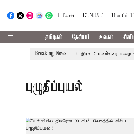
E-Paper
DTNEXT
Thanthi 
தமிழகம்
தேசியம்
உலகம்
சினி
Breaking News
ித்தீர்மானம்
23 மாவட்டங்களில் இரவு 7 மணிவரை மழை பெய்
புழுதிப்புயல்