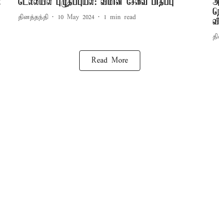
2
டெல்லியில் புழுதிப்புயல்: விமான சேவை பாதிப்பு
அ
ந
தினத்தந்தி
10 May 2024
1
min read
வ
தி
Read More