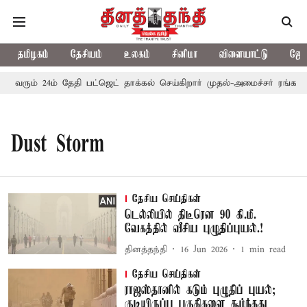
தமிழகம்
தேசியம்
உலகம்
சினிமா
விளையாட்டு
ஜோத
ல் வரும் 24ம் தேதி பட்ஜெட் தாக்கல் செய்கிறார் முதல்-அமைச்சர் ரங்கசாமி
Dust Storm
தேசிய செய்திகள்
டெல்லியில் திடீரென 90 கி.மீ.
வேகத்தில் வீசிய புழுதிப்புயல்.!
தினத்தந்தி
16 Jun 2026
1
min read
தேசிய செய்திகள்
ராஜஸ்தானில் கடும் புழுதிப் புயல்;
குடியிருப்பு பகுதிகளை சூழ்ந்தது