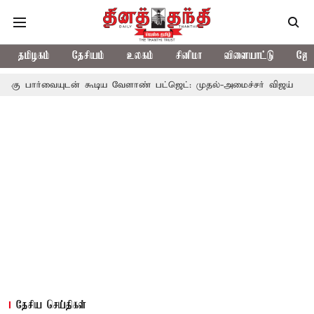
தமிழகம்
தேசியம்
உலகம்
சினிமா
விளையாட்டு
ஜோத
டன் கூடிய வேளாண் பட்ஜெட்: முதல்-அமைச்சர் விஜய்
தமிழக அரசிய
தேசிய செய்திகள்