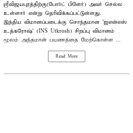
ஸ்ரீவிஜயபுரத்திற்கு(போர்ட் பிளேர்) அவர் செல்ல
உள்ளார் என்று தெரிவிக்கப்பட்டுள்ளது.
இந்திய விமானப்படைக்கு சொந்தமான 'ஐஎன்எஸ்
உத்கரோஷ்' (INS Utkrosh) சிறப்பு விமானம்
மூலம் அந்தமான் பயணத்தை மேற்கொள்ள ...
Read More