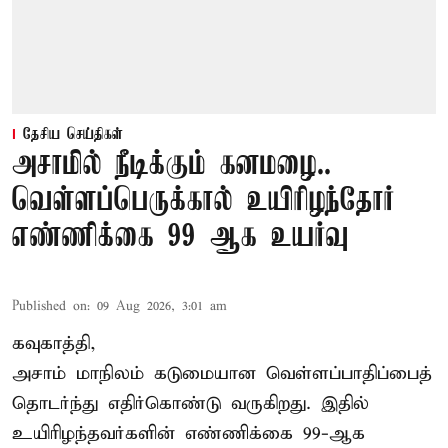
தேசிய செய்திகள்
அசாமில் நீடிக்கும் கனமழை..
வெள்ளப்பெருக்கால் உயிரிழந்தோர்
எண்ணிக்கை 99 ஆக உயர்வு
Published on
:
09 Aug 2026, 3:01 am
கவுகாத்தி,
அசாம்
மாநிலம் கடுமையான வெள்ளப்பாதிப்பைத்
தொடர்ந்து எதிர்கொண்டு வருகிறது. இதில்
உயிரிழந்தவர்களின் எண்ணிக்கை 99-ஆக