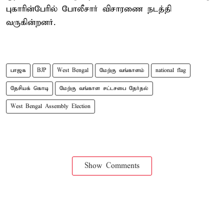
புகாரின்பேரில் போலீசார் விசாரணை நடத்தி
வருகின்றனர்.
பாஜக
BJP
West Bengal
மேற்கு வங்காளம்
national flag
தேசியக் கொடி
மேற்கு வங்காள சட்டசபை தேர்தல்
West Bengal Assembly Election
Show Comments