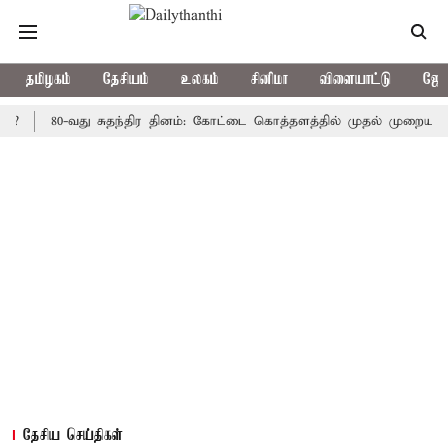
தமிழகம்
தேசியம்
உலகம்
சினிமா
விளையாட்டு
ஜோத
80-வது சுதந்திர தினம்: கோட்டை கொத்தளத்தில் முதல் முறையாக தேசிய 
தேசிய செய்திகள்