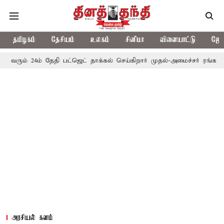
தமிழகம்
தேசியம்
உலகம்
சினிமா
விளையாட்டு
ஜோத
4ம் தேதி பட்ஜெட் தாக்கல் செய்கிறார் முதல்-அமைச்சர் ரங்கசாமி
எதிர
அரசியல் களம்