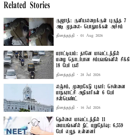
Related Stories
குஜராத்: குளியலறைக்குள் புகுந்த 7
அடி முதலை- பொதுமக்கள் அச்சம்
தினத்தந்தி
01 Aug 2026
மராட்டியம்: தானே மாவட்டத்தில்
மழை தொடர்பான சம்பவங்களில் சிக்கி
18 பேர் பலி
தினத்தந்தி
28 Jul 2026
லஞ்சம், முறைகேடு புகார்: சென்னை
மாநகராட்சி அதிகாரிகள் 6 பேர்
சஸ்பெண்ட்
தினத்தந்தி
16 Jul 2026
நெல்லை மாவட்டத்தில் 11
மையங்களில் நீட் மறுதேர்வு: 6,559
பேர் எழுத உள்ளனர்