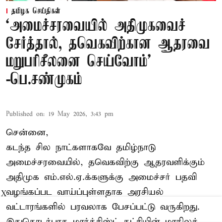
தமிழக செய்திகள்
‘அமைச்சரவையில் அதிமுகவைச்
சேர்த்தால், தவெகவிற்கான ஆதரவை
மறுபரிசீலனை செய்வோம்'
-பெ.சண்முகம்
Published on
:
19 May 2026, 3:43 pm
சென்னை,
கடந்த சில நாட்களாகவே தமிழ்நாடு
அமைச்சரவையில், தவெகவிற்கு ஆதரவளிக்கும்
அதிமுக எம்.எல்.ஏ.க்களுக்கு அமைச்சர் பதவி
வழங்கப்பட வாய்ப்புள்ளதாக அரசியல்
X
வட்டாரங்களில் பரவலாக பேசப்பட்டு வருகிறது.
இதுதொடர்பாக மார்க்சிஸ்ட் கட்சியின் மாநிலச்