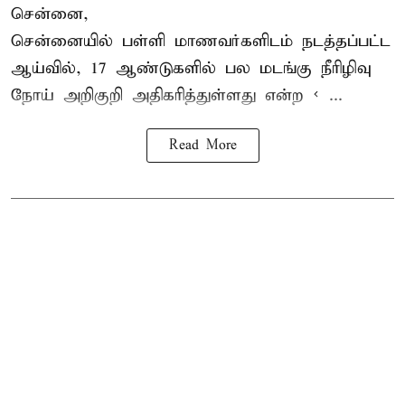
சென்னை,
சென்னை
யில் பள்ளி மாணவர்களிடம் நடத்தப்பட்ட
ஆய்வில், 17 ஆண்டுகளில் பல மடங்கு
நீரிழிவு
நோய்
அறிகுறி அதிகரித்துள்ளது என்ற < ...
Read More