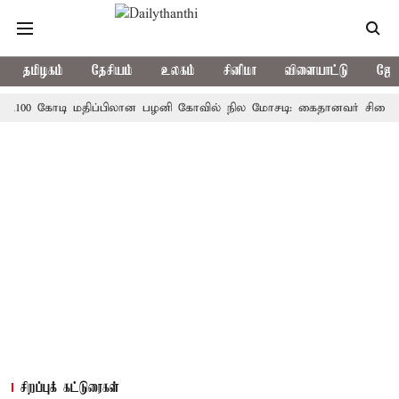
தமிழகம்
தேசியம்
உலகம்
சினிமா
விளையாட்டு
ஜோத
0 கோடி மதிப்பிலான பழனி கோவில் நில மோசடி: கைதானவர் சிறையில் உயிர
சிறப்புக் கட்டுரைகள்