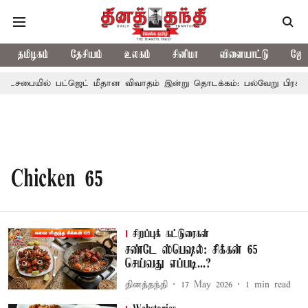
தமிழகம்
தேசியம்
உலகம்
சினிமா
விளையாட்டு
ஜோத
்டசபையில் பட்ஜெட் மீதான விவாதம் இன்று தொடக்கம்: பல்வேறு பிரச்சினை
Chicken 65
சிறப்புக் கட்டுரைகள்
சண்டே ஸ்பெஷல்: சிக்கன் 65
செய்வது எப்படி...?
தினத்தந்தி
17 May 2026
1
min read