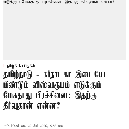
தமிழக செய்திகள்
தமிழ்நாடு - கர்நாடகா இடையே
மீண்டும் விஸ்வரூபம் எடுக்கும்
மேகதாது பிரச்சினை: இதற்கு
தீர்வுதான் என்ன?
Published on
:
29 Jul 2026, 5:58 am