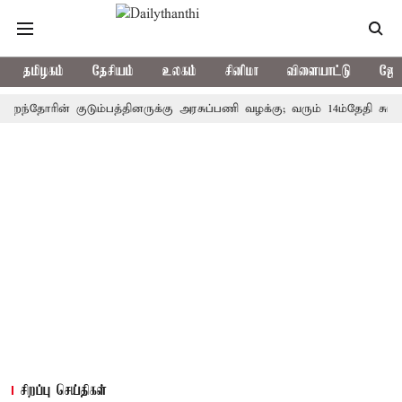
தமிழகம்
தேசியம்
உலகம்
சினிமா
விளையாட்டு
ஜோத
ோரின் குடும்பத்தினருக்கு அரசுப்பணி வழக்கு; வரும் 14ம்தேதி சுப்ரீம்கோர
சிறப்பு செய்திகள்