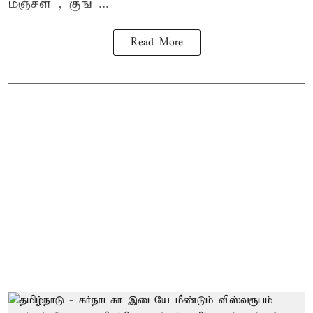
மஞ்சள் , குங ...
Read More