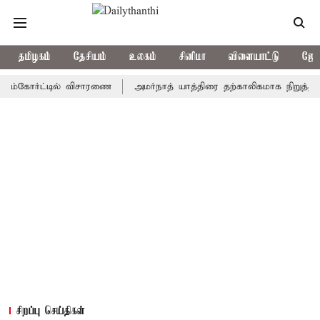
தமிழகம்
தேசியம்
உலகம்
சினிமா
விளையாட்டு
ஜோத
ோர்ட்டில் விசாரணை
அமர்நாத் யாத்திரை தற்காலிகமாக நிறுத்தம்
இ
சிறப்பு செய்திகள்