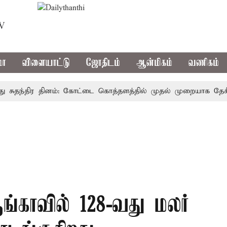
TV
மா
விளையாட்டு
ஜோதிடம்
ஆன்மிகம்
வணிகம்
தந்திர தினம்: கோட்டை கொத்தளத்தில் முதல் முறையாக தேசிய கொட
ங்காவில் 128-வது மலர்