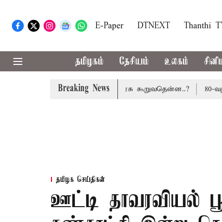
E-Paper
DTNEXT
Thanthi 
தமிழகம்
தேசியம்
உலகம்
சினி
Breaking News
் வசூலிக்கப்படாது: மத்திய அரசு கூறுவதென்ன..?
80-வது சு
தமிழக செய்திகள்
ஊட்டி தாவரவியல் பூ