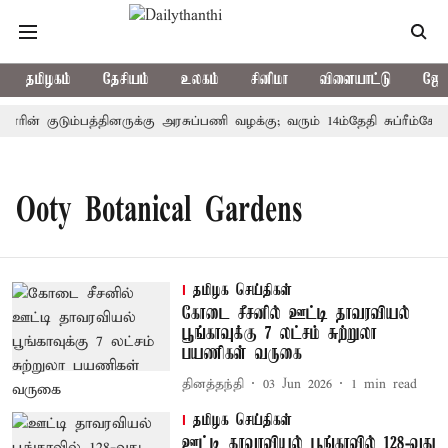
தமிழகம்
தேசியம்
உலகம்
சினிமா
விளையாட்டு
ஜோத
ோரின் குடும்பத்தினருக்கு அரசுப்பணி வழக்கு; வரும் 14ம்தேதி சுப்ரீம்கோர
Ooty Botanical Gardens
தமிழக செய்திகள்
கோடை சீசனில் ஊட்டி தாவரவியல்
பூங்காவுக்கு 7 லட்சம் சுற்றுலா
பயணிகள் வருகை
தினத்தந்தி
03 Jun 2026
1
min read
தமிழக செய்திகள்
ஊட்டி தாவரவியல் பூங்காவில் 128-வது