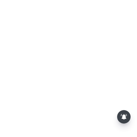
சேலம்: கோட்டை மாரியம்மன்
கோவிலில் கோலாகலமாக
நடைபெற்ற தேரோட்டம்