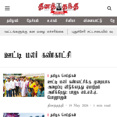
தமிழகம்
தேசியம்
உலகம்
சினிமா
விளையாட்டு
ஜோத
வட்டங்களுக்கு கன மழை எச்சரிக்கை
புதுச்சேரி சட்டசபையில் வரும்
ஊட்டி மலர் கண்காட்சி
தமிழக செய்திகள்
ஊட்டி மலர் கண்காட்சிக்கு முறையாக
அழைப்பு விடுக்காதது ஏமாற்றம்
அளிக்கிறது: பாஜக எம்.எல்.ஏ.
போஜராஜன்
தினத்தந்தி
19 May 2026
1
min read
தமிழக செய்திகள்