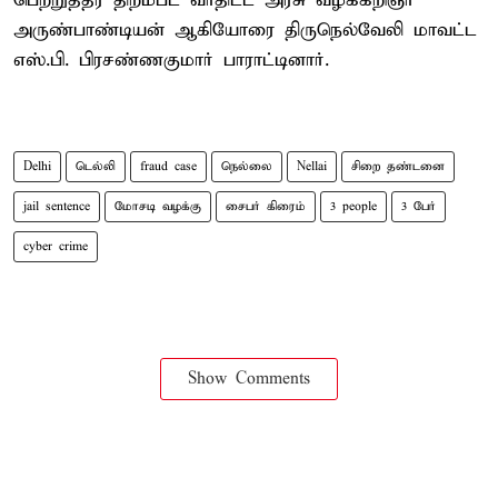
பெற்றுத்தர திறம்பட வாதிட்ட அரசு வழக்கறிஞர்
அருண்பாண்டியன் ஆகியோரை திருநெல்வேலி மாவட்ட
எஸ்.பி. பிரசண்ணகுமார் பாராட்டினார்.
Delhi
டெல்லி
fraud case
நெல்லை
Nellai
சிறை தண்டனை
jail sentence
மோசடி வழக்கு
சைபர் கிரைம்
3 people
3 பேர்
cyber crime
Show Comments