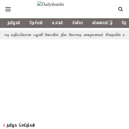
தமிழகம்
தேசியம்
உலகம்
சினிமா
விளையாட்டு
ஜோத
மதிப்பிலான பழனி கோவில் நில மோசடி: கைதானவர் சிறையில் உயிரிழப்பு
தமிழக செய்திகள்