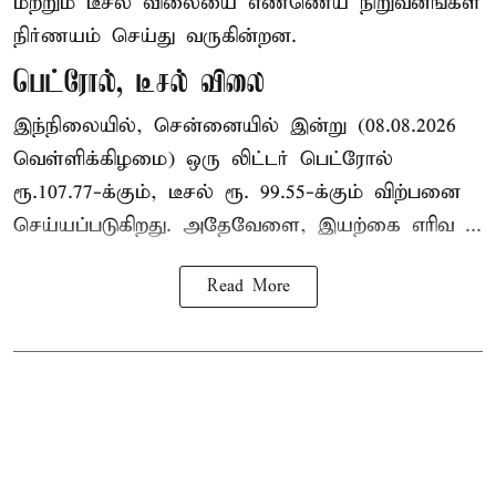
மற்றும் டீசல் விலையை எண்ணெய் நிறுவனங்கள்
நிர்ணயம் செய்து வருகின்றன.
பெட்ரோல், டீசல் விலை
இந்நிலையில், சென்னையில் இன்று (08.08.2026
வெள்ளிக்கிழமை) ஒரு லிட்டர் பெட்ரோல்
ரூ.107.77-க்கும், டீசல் ரூ. 99.55-க்கும் விற்பனை
செய்யப்படுகிறது. அதேவேளை, இயற்கை எரிவ ...
Read More