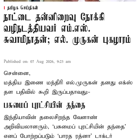
தமிழக செய்திகள்
நாட்டை தன்னிறைவு நோக்கி
வழிநடத்தியவர் எம்.எஸ்.
சுவாமிநாதன்; எல். முருகன் புகழாரம்
Published on
:
07 Aug 2026, 9:23 am
சென்னை,
மத்திய இணை மந்திரி
எல்.முருகன்
தனது எக்ஸ்
தள பதிவில் கூறி இருப்பதாவது:-
பசுமைப் புரட்சியின் தந்தை
இந்தியாவின் தலைசிறந்த வேளாண்
அறிவியலாளரும், ‘பசுமைப் புரட்சியின் தந்தை’
எனப் போற்றப்படும் ‘பாரத ரத்னா’ டாக்டர்