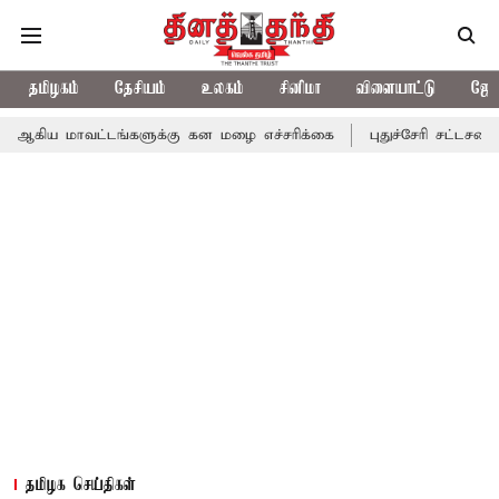
தமிழகம்
தேசியம்
உலகம்
சினிமா
விளையாட்டு
ஜோத
வட்டங்களுக்கு கன மழை எச்சரிக்கை
புதுச்சேரி சட்டசபையில் வரும் 
தமிழக செய்திகள்