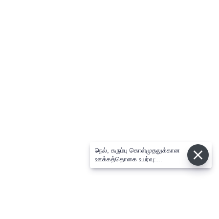
நெல், கரும்பு கொள்முதலுக்கான
ஊக்கத்தொகை உயர்வு:
சட்டசபையில் முதல்-அமைச்சர்
விஜய் அறிவிப்பு