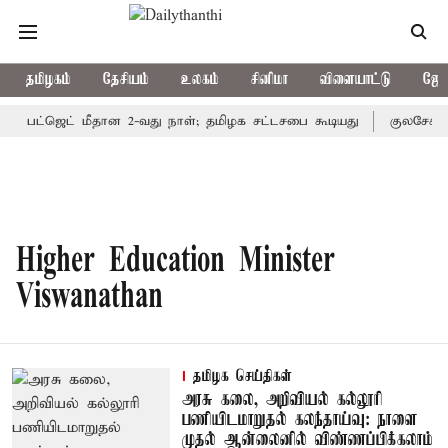
தமிழகம்
தேசியம்
உலகம்
சினிமா
விளையாட்டு
ஜோத
பட்ஜெட் மீதான 2-வது நாள்; தமிழக சட்டசபை கூடியது
குலசேகரன்
Higher Education Minister
Viswanathan
தமிழக செய்திகள்
அரசு கலை, அறிவியல் கல்லூரி
பணியிடமாறுதல் கலந்தாய்வு: நாளை
முதல் ஆன்லைனில் விண்ணப்பிக்கலாம்