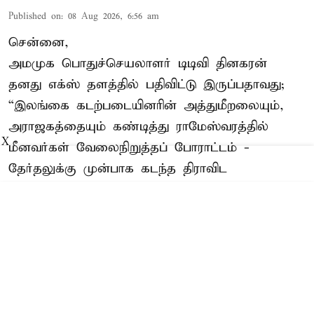
Published on
:
08 Aug 2026, 6:56 am
சென்னை,
அமமுக பொதுச்செயலாளர் டிடிவி தினகரன்
தனது எக்ஸ் தளத்தில் பதிவிட்டு இருப்பதாவது;
“இலங்கை கடற்படையினரின் அத்துமீறலையும்,
அராஜகத்தையும் கண்டித்து ராமேஸ்வரத்தில்
X
மீனவர்கள் வேலைநிறுத்தப் போராட்டம் -
தேர்தலுக்கு முன்பாக கடந்த திராவிட
ஆட்சியாளர்களை குறைகூறி வீரவசனங்களைப்
பேசிய ஜோசப் விஜய், முதலமைச்சரான பின்பு
மீனவர்கள் கைது தொடர்பாக மத்திய அரசிற்கு
அதே கடிதம் எழுதும் நடைமுறையை தாண்ட ...
Read More