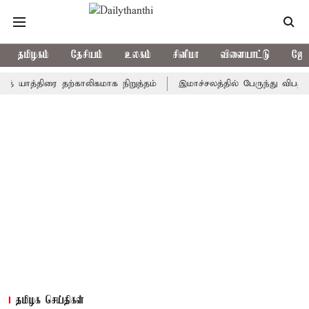
தமிழகம்
தேசியம்
உலகம்
சினிமா
விளையாட்டு
ஜோத
யாத்திரை தற்காலிகமாக நிறுத்தம்
இமாச்சலத்தில் பேருந்து விபத்து; 7
தமிழக செய்திகள்