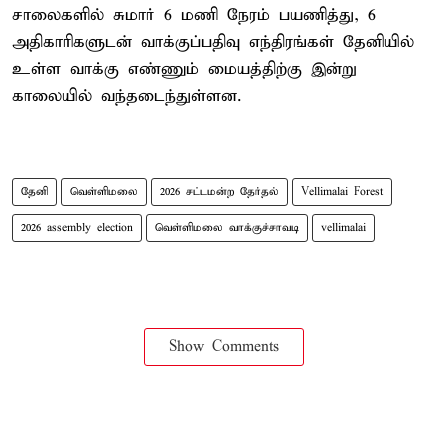
சாலைகளில் சுமார் 6 மணி நேரம் பயணித்து, 6
அதிகாரிகளுடன் வாக்குப்பதிவு எந்திரங்கள் தேனியில்
உள்ள வாக்கு எண்ணும் மையத்திற்கு இன்று
காலையில் வந்தடைந்துள்ளன.
தேனி
வெள்ளிமலை
2026 சட்டமன்ற தேர்தல்
Vellimalai Forest
2026 assembly election
வெள்ளிமலை வாக்குச்சாவடி
vellimalai
Show Comments