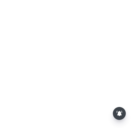
த.வெ.க. அரசின் முதல் பட்ஜெட்: