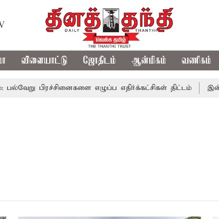
TV
மா
விளையாட்டு
ஜோதிடம்
ஆன்மிகம்
வணிகம்
வேறு பிரச்சினைகளை எழுப்ப எதிர்க்கட்சிகள் திட்டம்
இன்று 