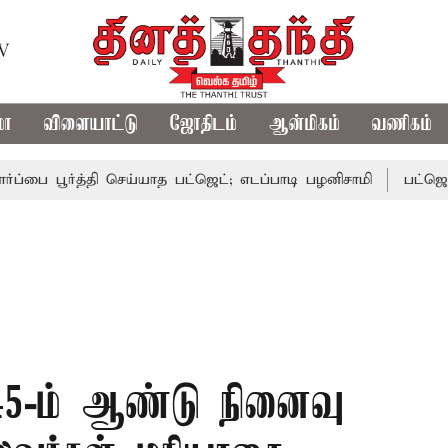
TV
மா
விளையாட்டு
ஜோதிடம்
ஆன்மிகம்
வணிகம்
பூர்த்தி செய்யாத பட்ஜெட்; எடப்பாடி பழனிசாமி
பட்ஜெட்டில் த
 45-ம் ஆண்டு நினைவு