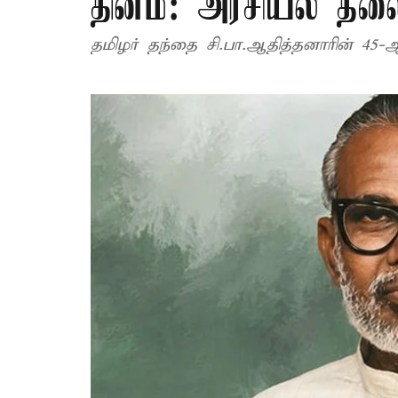
தினம்: அரசியல் தல
தமிழர் தந்தை சி.பா.ஆதித்தனாரின் 45-ஆ