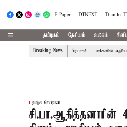
E-Paper
DTNEXT
Thanthi 
தமிழகம்
தேசியம்
உலகம்
சினி
Breaking News
ம் - சபாநாயகர் ஜே.சி.டி.பிரபாகர்
மக்களின் எதிர்பார்ப்பை 
தமிழக செய்திகள்
சி.பா.ஆதித்தனாரின்