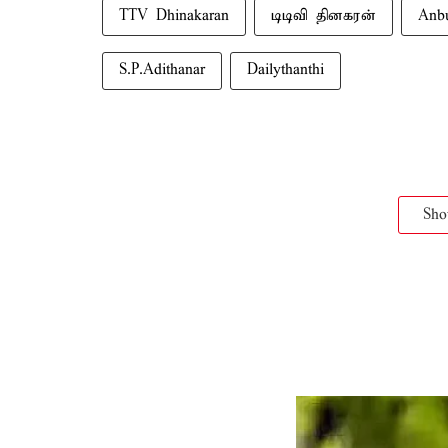
TTV Dhinakaran
டிடிவி தினகரன்
Anb
S.P.Adithanar
Dailythanthi
Sh