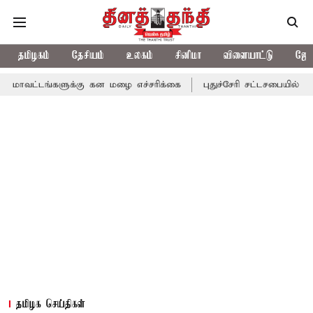
தமிழகம்
தேசியம்
உலகம்
சினிமா
விளையாட்டு
ஜோத
களுக்கு கன மழை எச்சரிக்கை
புதுச்சேரி சட்டசபையில் வரும் 24ம் த
தமிழக செய்திகள்