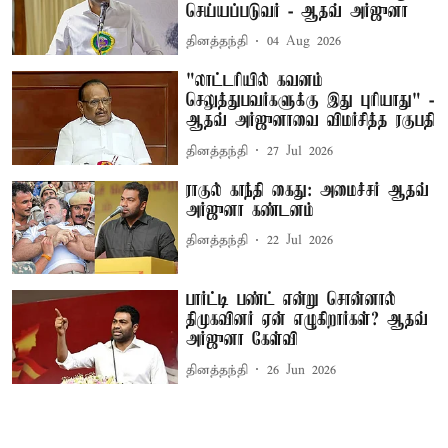
செய்யப்படுவர் - ஆதவ் அர்ஜுனா
தினத்தந்தி
04 Aug 2026
"லாட்டரியில் கவனம்
செலுத்துபவர்களுக்கு இது புரியாது" -
ஆதவ் அர்ஜுனாவை விமர்சித்த ரகுபதி
தினத்தந்தி
27 Jul 2026
ராகுல் காந்தி கைது: அமைச்சர் ஆதவ்
அர்ஜுனா கண்டனம்
தினத்தந்தி
22 Jul 2026
பார்ட்டி பண்ட் என்று சொன்னால்
திமுகவினர் ஏன் எழுகிறார்கள்? ஆதவ்
அர்ஜுனா கேள்வி
தினத்தந்தி
26 Jun 2026