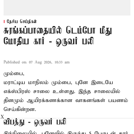
தேசிய செய்திகள்
சுரங்கப்பாதையில் டெம்போ மீது
மோதிய கார் - ஒருவர் பலி
Published on
:
07 Aug 2026, 10:33 am
மும்பை,
மராட்டிய மாநிலம் மும்பை, புனே இடையே
எக்ஸ்பிரஸ் சாலை உள்ளது. இந்த சாலையில்
தினமும் ஆயிரக்கணக்கான வாகனங்கள் பயணம்
செய்கின்றன.
X
விபத்து - ஒருவர் பலி
இந்நிலையில்,
புனே
வில் இருந்து 5 பேருடன் கார்