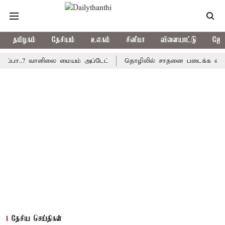
தமிழகம்
தேசியம்
உலகம்
சினிமா
விளையாட்டு
ஜோத
..? வானிலை மையம் அப்டேட்
தொழிலில் சாதனை படைக்க வாய்ப்பு... இ
தேசிய செய்திகள்