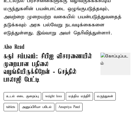
உடல்நல பிரச்சினைகளுக்கு வழிவகுக்கக்கூடிய
மருந்துகளின் பயன்பாட்டை ஒழுங்குபடுத்தவும்,
அவற்றை முறையற்ற வகையில் பயன்படுத்துவதைத்
தடுக்கவும் அரசு பல்வேறு நடவடிக்கைகளை
எடுத்துள்ளது. இவ்வாறு அவர் தெரிவித்துள்ளார்.
Also Read
கரூர் சம்பவம்: சிபிஐ விசாரணையில்
முறையான பதிலை
வழங்கியிருக்கிறேன் - செந்தில்
பாலாஜி பேட்டி
உடல் எடை குறைப்பு
weight loss
மத்திய மந்திரி
மருந்துகள்
tablets
அனுப்பிரியா படேல்
Anupriya Patel