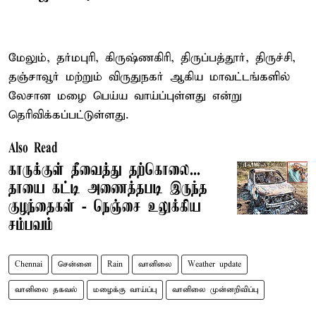
மேலும், தர்மபுரி, கிருஷ்ணகிரி, திருப்பத்தூர், திருச்சி,
தஞ்சாவூர் மற்றும் விருதுநகர் ஆகிய மாவட்டங்களில்
லேசான மழை பெய்ய வாய்ப்புள்ளது என்று
தெரிவிக்கப்பட்டுள்ளது.
Also Read
காருக்குள் தீவைத்து தற்கொலை...
தாயை கட்டி அணைத்தபடி இருந்த
குழந்தைகள் - நெஞ்சை உலுக்கிய
சம்பவம்
Chennai
சென்னை
Rain
வானிலை
Weather update
வானிலை தகவல்
மழைக்கு வாய்ப்பு
வானிலை முன்னறிவிப்பு