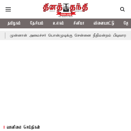
தமிழகம்
தேசியம்
உலகம்
சினிமா
விளையாட்டு
ஜோத
் அமைச்சர் பொன்முடிக்கு சென்னை நீதிமன்றம் பிடிவாராண்ட்
தொலைந
வானிலை செய்திகள்