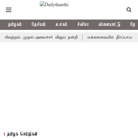
தமிழகம்
தேசியம்
உலகம்
சினிமா
விளையாட்டு
ஜோத
்றம்: முதல்-அமைச்சர் விஜய் நன்றி
மக்களவையில் தீர்ப்பாய சீர்திருத
தமிழக செய்திகள்