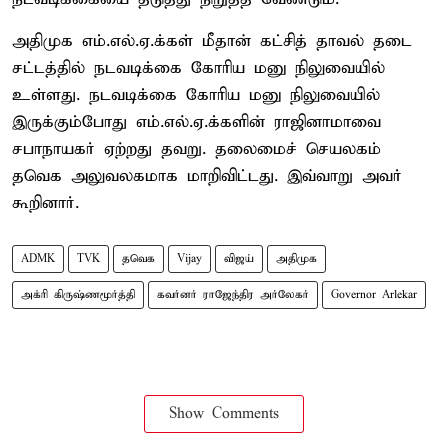
அதிமுக எம்.எல்.ஏ.க்கள் மீதான் கட்சித் தாவல் தடை
சட்டத்தில் நடவடிக்கை கோரிய மனு நிலுவையில்
உள்ளது. நடவடிக்கை கோரிய மனு நிலுவையில்
இருக்கும்போது எம்.எல்.ஏ.க்களின் ராஜினாமாவை
சபாநாயகர் ஏற்றது தவறு. தலைமைச் செயலகம்
தவெக அலுவலகமாக மாறிவிட்டது. இவ்வாறு அவர்
கூறினார்.
ADMK
TVK
தவெக
Vijay
விஜய்
அதிமுக
அக்ரி கிருஷ்ணமூர்த்தி
கவர்னர் ராஜேந்திர அர்லேகர்
Governor Arlekar
Show Comments