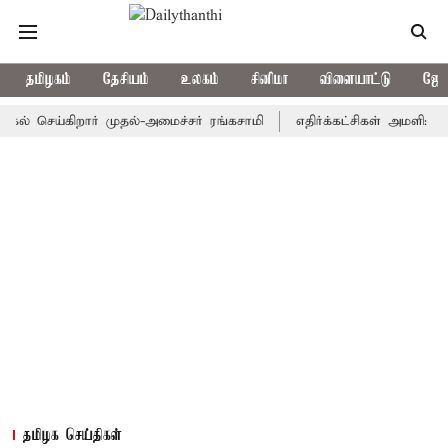
தமிழகம்
தேசியம்
உலகம்
சினிமா
விளையாட்டு
ஜோத
ல் செய்கிறார் முதல்-அமைச்சர் ரங்கசாமி
எதிர்க்கட்சிகள் அமளி: நா
தமிழக செய்திகள்