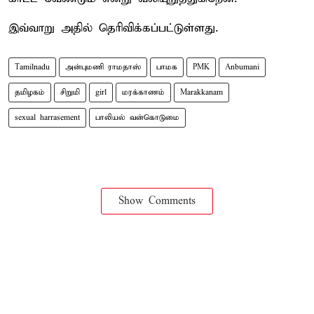
இவ்வாறு அதில் தெரிவிக்கப்பட்டுள்ளது.
Tamilnadu
அன்புமணி ராமதாஸ்
பாமக
PMK
Anbumani
தமிழகம்
சிறுமி
girl
மரக்காணம்
Marakkanam
sexual harrasement
பாலியல் வன்கொடுமை
Show Comments