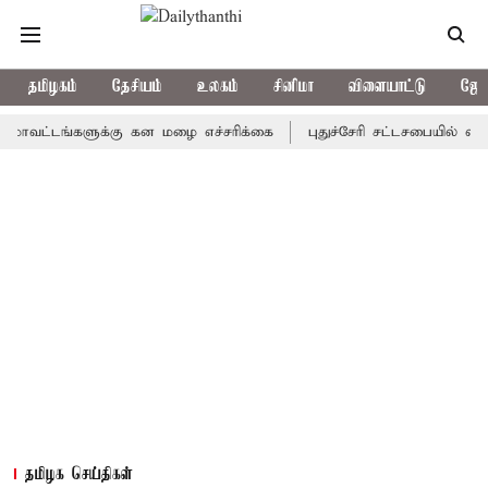
தமிழகம்
தேசியம்
உலகம்
சினிமா
விளையாட்டு
ஜோத
டங்களுக்கு கன மழை எச்சரிக்கை
புதுச்சேரி சட்டசபையில் வரும் 24ம
தமிழக செய்திகள்