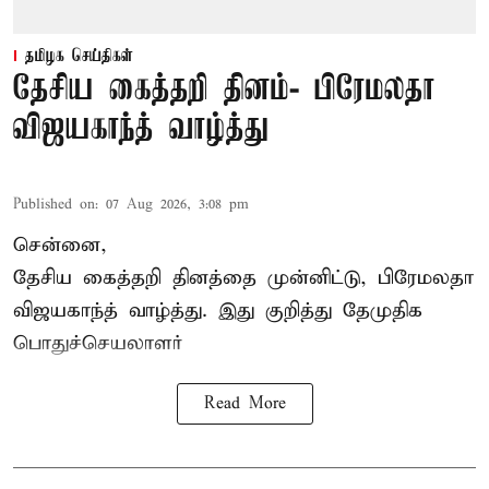
தமிழக செய்திகள்
தேசிய கைத்தறி தினம்- பிரேமலதா
விஜயகாந்த் வாழ்த்து
Published on
:
07 Aug 2026, 3:08 pm
சென்னை,
தேசிய கைத்தறி தினத்தை
முன்னிட்டு, பிரேமலதா
விஜயகாந்த் வாழ்த்து. இது குறித்து தேமுதிக
பொதுச்செயலாளர்
Read More