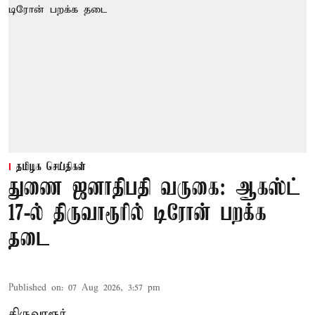
தமிழக செய்திகள்
துணை ஜனாதிபதி வருகை: ஆகஸ்ட்
17-ல் திருவாரூரில் டிரோன் பறக்க
தடை
Published on
:
07 Aug 2026, 3:57 pm
திருவாரூர்,