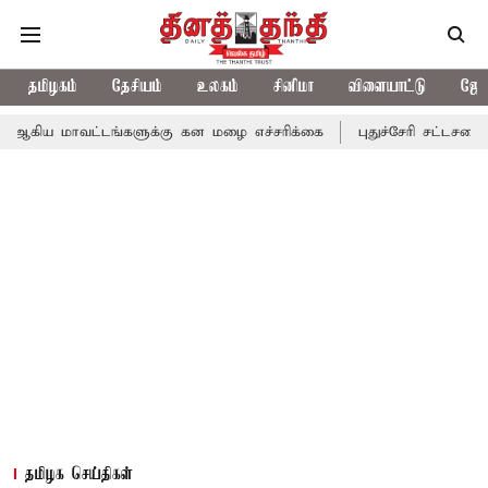
தமிழகம்
தேசியம்
உலகம்
சினிமா
விளையாட்டு
ஜோத
ட்டங்களுக்கு கன மழை எச்சரிக்கை
புதுச்சேரி சட்டசபையில் வரும் 2
தமிழக செய்திகள்