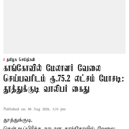
தமிழக செய்திகள்
காங்கோவில் மேலாளர் வேலை
செய்பவரிடம் ரூ.75.2 லட்சம் மோசடி:
தூத்துக்குடி வாலிபர் கைது
Published on
:
08 Aug 2026, 3:33 pm
தூத்துக்குடி,
தென்ஆப்பிரிக்க நாடான
காங்கோ
வில் வேலை