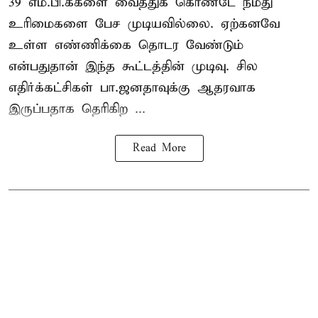
39 எம்.பி.க்களை வைத்துக் கொண்டே நமது
உரிமைகளை பேச முடியவில்லை. ஏற்கனவே
உள்ள எண்ணிக்கை தொடர வேண்டும்
என்பதுதான் இந்த கூட்டத்தின் முடிவு. சில
எதிர்க்கட்சிகள் பா.ஜனதாவுக்கு ஆதரவாக
இருப்பதாக தெரிகிற ...
Read More