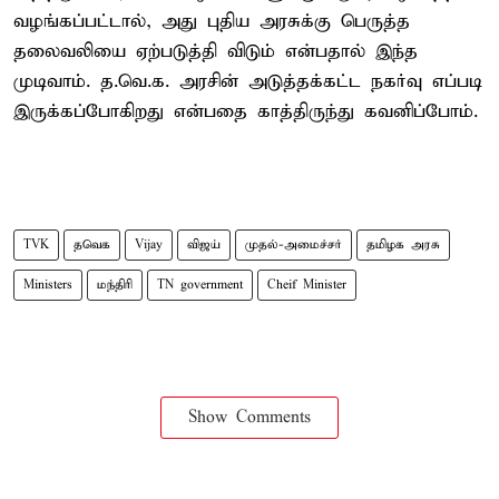
வழங்கப்பட்டால், அது புதிய அரசுக்கு பெருத்த
தலைவலியை ஏற்படுத்தி விடும் என்பதால் இந்த
முடிவாம். த.வெ.க. அரசின் அடுத்தக்கட்ட நகர்வு எப்படி
இருக்கப்போகிறது என்பதை காத்திருந்து கவனிப்போம்.
TVK
தவெக
Vijay
விஜய்
முதல்-அமைச்சர்
தமிழக அரசு
Ministers
மந்திரி
TN government
Cheif Minister
Show Comments