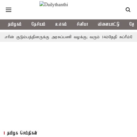
தமிழகம்
தேசியம்
உலகம்
சினிமா
விளையாட்டு
ஜோத
 குடும்பத்தினருக்கு அரசுப்பணி வழக்கு; வரும் 14ம்தேதி சுப்ரீம்கோர்ட்டி
தமிழக செய்திகள்