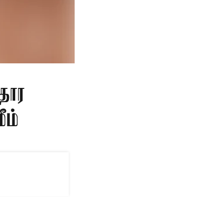
தார
ீம்
AMCO) தலைவராக