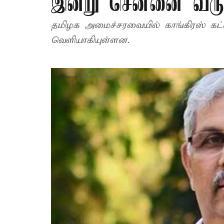
இன்று சென்னை வர
தமிழக அமைச்சரவையில் காங்கிரஸ் கட்ச
வெளியாகியுள்ளன.