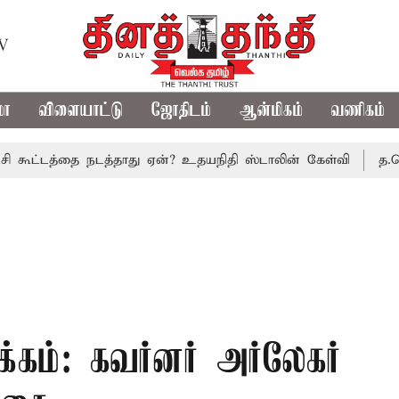
TV
மா
விளையாட்டு
ஜோதிடம்
ஆன்மிகம்
வணிகம்
டத்தை நடத்தாது ஏன்? உதயநிதி ஸ்டாலின் கேள்வி
த.வெ.க. அர
கம்: கவர்னர் அர்லேகர்