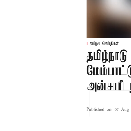
தமிழக செய்திகள்
தமிழ்நாட
மேம்பாட்
அன்சாரி
X
Published on
:
07 Aug 
சென்னை,
தமிழ்நாடு சிறு