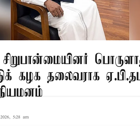
ு சிறுபான்மையினர் பொருளா
டுக் கழக தலைவராக ஏ.பி.தம
 நியமனம்
2026, 5:28 am
பான்மையினர் பொருளாதார மேம்பாட்டுக் கழகம் (T