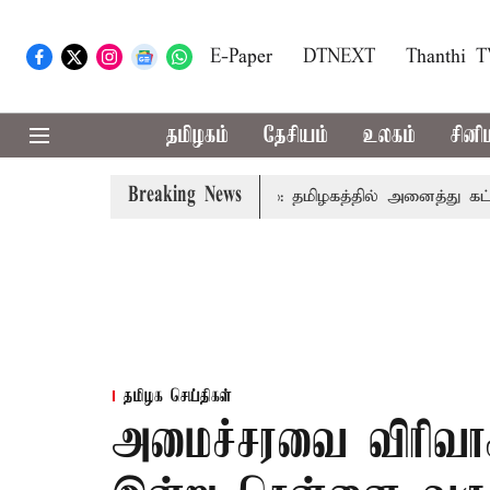
E-Paper
DTNEXT
Thanthi 
தமிழகம்
தேசியம்
உலகம்
சினி
Breaking News
ஜய் உரை
காவிரி விவகாரம்: தமிழகத்தில் அனைத்து கட்சி கூட்
தமிழக செய்திகள்
அமைச்சரவை விரிவாக்