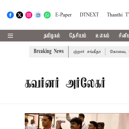
E-Paper
DTNEXT
Thanthi 
தமிழகம்
தேசியம்
உலகம்
சினி
Breaking News
்து விவாகரத்து வழக்கை வாபஸ் பெற்றார் சங்கீதா
கோவை, தேன
கவர்னர் அர்லேகர்