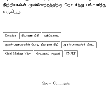
இந்தியாவின் முன்னேற்றத்திற்கு தொடர்ந்து பங்களித்து
வருகிறது.
Donation
நிவாரண நிதி
நன்கொடை
முதல்-அமைச்சரின் பொது நிவாரண நிதி
முதல்-அமைச்சர் விஜய்
Chief Minister Vijay
செட்டிநாடு குழுமம்
CMPRF
Show Comments