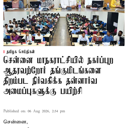
தமிழக செய்திகள்
சென்னை மாநகராட்சியில் நகர்ப்புற
ஆதரவற்றோர் தங்குமிடங்களை
திறம்பட நிர்வகிக்க தன்னார்வ
அமைப்புகளுக்கு பயிற்சி
Published on
:
06 Aug 2026, 2:54 pm
சென்னை,