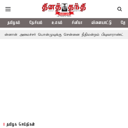
தமிழகம்
தேசியம்
உலகம்
சினிமா
விளையாட்டு
ஜோத
மைச்சர் பொன்முடிக்கு சென்னை நீதிமன்றம் பிடிவாராண்ட்
தொலைநோக்
தமிழக செய்திகள்