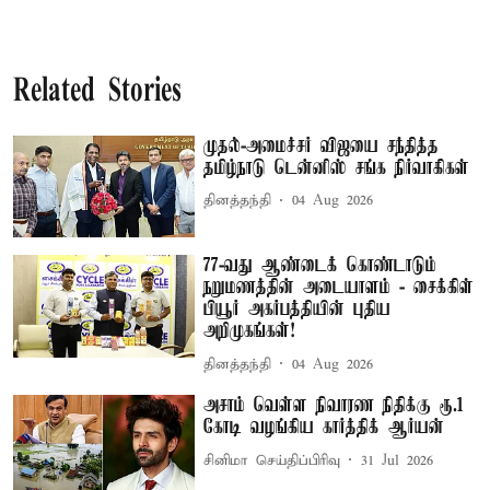
Related Stories
முதல்-அமைச்சர் விஜயை சந்தித்த
தமிழ்நாடு டென்னிஸ் சங்க நிர்வாகிகள்
தினத்தந்தி
04 Aug 2026
77-வது ஆண்டைக் கொண்டாடும்
நறுமணத்தின் அடையாளம் - சைக்கிள்
பியூர் அகர்பத்தியின் புதிய
அறிமுகங்கள்!
தினத்தந்தி
04 Aug 2026
அசாம் வெள்ள நிவாரண நிதிக்கு ரூ.1
கோடி வழங்கிய கார்த்திக் ஆர்யன்
சினிமா செய்திப்பிரிவு
31 Jul 2026