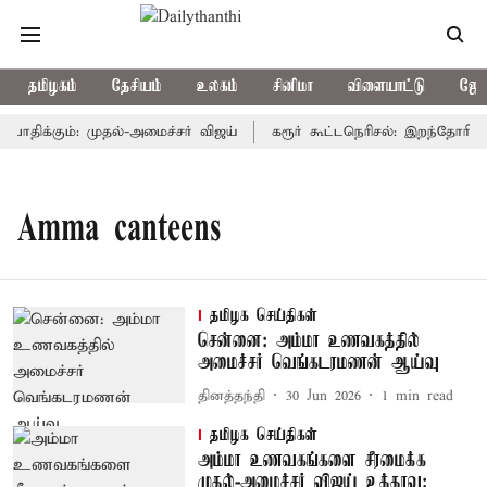
தமிழகம்
தேசியம்
உலகம்
சினிமா
விளையாட்டு
ஜோத
பாதிக்கும்: முதல்-அமைச்சர் விஜய்
கரூர் கூட்டநெரிசல்: இறந்தோரின் 
Amma canteens
தமிழக செய்திகள்
சென்னை: அம்மா உணவகத்தில்
அமைச்சர் வெங்கடரமணன் ஆய்வு
தினத்தந்தி
30 Jun 2026
1
min read
தமிழக செய்திகள்
அம்மா உணவகங்களை சீரமைக்க
முதல்-அமைச்சர் விஜய் உத்தரவு: