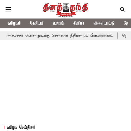
தமிழகம்
தேசியம்
உலகம்
சினிமா
விளையாட்டு
ஜோத
ைச்சர் பொன்முடிக்கு சென்னை நீதிமன்றம் பிடிவாராண்ட்
தொலைநோக்க
தமிழக செய்திகள்