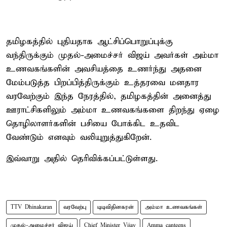
தமிழகத்தில் புதியதாக ஆட்சிப்பொறுப்புக்கு
வந்திருக்கும் முதல்-அமைச்சர் விஜய் அவர்கள் அம்மா
உணவகங்களின் அவசியத்தை உணர்ந்து அதனை
மேம்படுத்த பிறப்பித்திருக்கும் உத்தரவை மனதார
வரவேற்கும் இந்த நேரத்தில், தமிழகத்தின் அனைத்து
ஊராட்சிகளிலும் அம்மா உணவகங்களை திறந்து ஏழை
தொழிலாளர்களின் பசியை போக்கிட உதவிட
வேண்டும் எனவும் வலியுறுத்துகிறேன்.
இவ்வாறு அதில் தெரிவிக்கப்பட்டுள்ளது.
TTV Dhinakaran
வரவேற்பு
டிடிவிதினகரன்
அம்மா உணவகங்கள்
முதல்-அமைச்சர் விஜய்
Chief Minister Vijay
Amma canteens