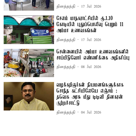
தினத்தந்தி
17 Jul 2026
சேலம் மாநகராட்சியில் ரூ.1.10
கோடியில் புதுப்பொலிவு பெறும் 11
அம்மா உணவகங்கள்
தினத்தந்தி
17 Jul 2026
சென்னையில் அம்மா உணவகங்களில்
சாப்பிடுவோர் எண்ணிக்கை அதிகரிப்பு
தினத்தந்தி
08 Jul 2026
வழக்கறிஞர்கள் நியமனங்களுக்காக
சொந்த கட்சியிலேயே லஞ்சம் :
தவெக அரசு மீது டிடிவி தினகரன்
குற்றச்சாட்டு
தினத்தந்தி
04 Jul 2026