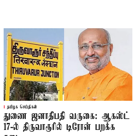
தமிழக செய்திகள்
துணை ஜனாதிபதி வருகை: ஆகஸ்ட்
17-ல் திருவாரூரில் டிரோன் பறக்க