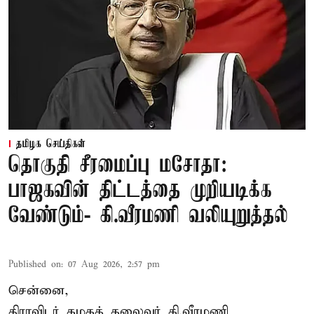
தமிழக செய்திகள்
தொகுதி சீரமைப்பு மசோதா:
பாஜகவின் திட்டத்தை முறியடிக்க
வேண்டும்- கி.வீரமணி வலியுறுத்தல்
Published on
:
07 Aug 2026, 2:57 pm
சென்னை,
திராவிடர் கழகத் தலைவர் கி.வீரமணி