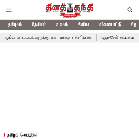
தமிழகம்
தேசியம்
உலகம்
சினிமா
விளையாட்டு
ஜோத
வட்டங்களுக்கு கன மழை எச்சரிக்கை
புதுச்சேரி சட்டசபையில் வரும் 
தமிழக செய்திகள்