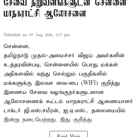
சேவை நிறுவனங்களுடன் சென்னை
மாநகராட்சி ஆலோசனை
Published on
:
07 Aug 2026, 3:17 pm
சென்னை,
தமிழ்நாடு முதல்-அமைச்சர் விஜய் அவர்களின்
உத்தரவின்படி, சென்னையில் பொது மக்கள்
அதிகளவில் வந்து செல்லும் பகுதிகளில்
மக்களுக்கு இலவச வை-பை (WIFI) குறித்து
இணைய சேவை வழங்குநர்களுடனான
ஆலோசணைக் கூட்டம் மாநகராட்சி ஆணையாளர்
டாக்டர் ஜி.எஸ்.சமீரன், ஐ.ஏ.எஸ்., தலைமையில்
இன்று நடைபெற்றது. இது குறித்து
Read More