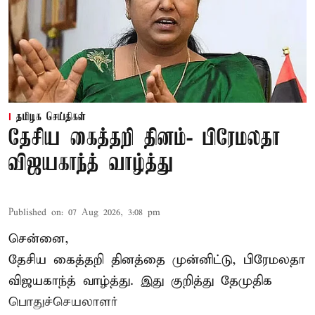
தமிழக செய்திகள்
தேசிய கைத்தறி தினம்- பிரேமலதா
விஜயகாந்த் வாழ்த்து
Published on
:
07 Aug 2026, 3:08 pm
சென்னை,
தேசிய கைத்தறி தினத்தை
முன்னிட்டு, பிரேமலதா
விஜயகாந்த் வாழ்த்து. இது குறித்து தேமுதிக
பொதுச்செயலாளர்