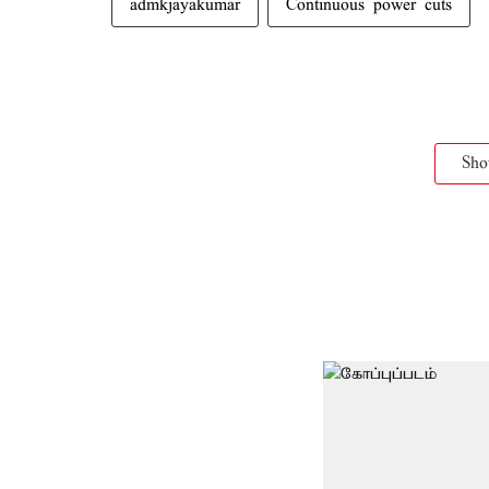
admkjayakumar
Continuous power cuts
Sh