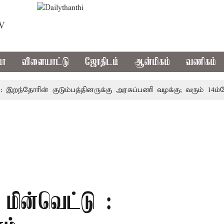
TV
மா
விளையாட்டு
ஜோதிடம்
ஆன்மிகம்
வணிகம்
ந்தோரின் குடும்பத்தினருக்கு அரசுப்பணி வழக்கு; வரும் 14ம்தேதி ச
மின்வெட்டு :