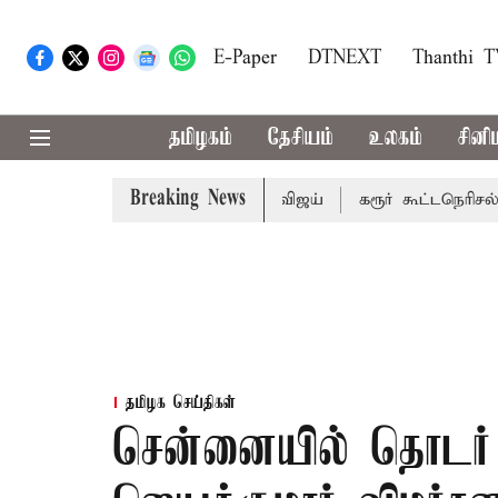
E-Paper
DTNEXT
Thanthi 
தமிழகம்
தேசியம்
உலகம்
சினி
Breaking News
 பாதிக்கும்: முதல்-அமைச்சர் விஜய்
கரூர் கூட்டநெரிசல்: இற
தமிழக செய்திகள்
சென்னையில் தொடர் 