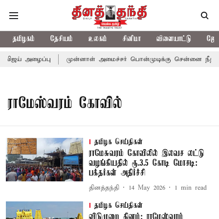
தமிழகம்
தேசியம்
உலகம்
சினிமா
விளையாட்டு
ஜோத
 விஜய் அழைப்பு
முன்னாள் அமைச்சர் பொன்முடிக்கு சென்னை நீதிமன்ற
ராமேஸ்வரம் கோவில்
தமிழக செய்திகள்
ராமேசுவரம் கோவிலில் இலவச லட்டு
வழங்கியதில் ரூ.3.5 கோடி மோசடி:
பக்தர்கள் அதிர்ச்சி
தினத்தந்தி
14 May 2026
1
min read
தமிழக செய்திகள்
விடுமுறை தினம்: ராமேஸ்வரம்