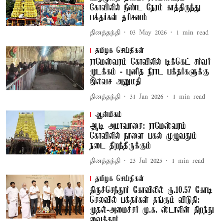
கோவிலில் நீண்ட நேரம் காத்திருந்து
பக்தர்கள் தரிசனம்
தினத்தந்தி
03 May 2026
1
min read
தமிழக செய்திகள்
ராமேஸ்வரம் கோவிலில் டிக்கெட் சர்வர்
முடக்கம் - புனித நீராட பக்தர்களுக்கு
இலவச அனுமதி
தினத்தந்தி
31 Jan 2026
1
min read
ஆன்மிகம்
ஆடி அமாவாசை: ராமேஸ்வரம்
கோவிலில் நாளை பகல் முழுவதும்
நடை திறந்திருக்கும்
தினத்தந்தி
23 Jul 2025
1
min read
தமிழக செய்திகள்
திருச்செந்தூர் கோவிலில் ரூ.10.57 கோடி
செலவில் பக்தர்கள் தங்கும் விடுதி:
முதல்-அமைச்சர் மு.க. ஸ்டாலின் திறந்து
வைத்தார்