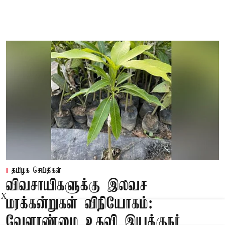
தமிழக செய்திகள்
விவசாயிகளுக்கு இலவச
X
மரக்கன்றுகள் விநியோகம்:
வேளாண்மை உதவி இயக்குநர்