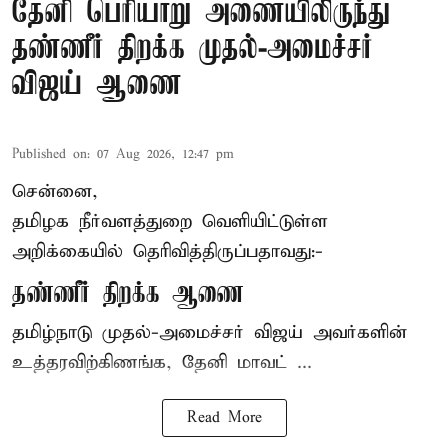
தேனி பெரியாறு அணையிலிருந்து
தண்ணீர் திறக்க முதல்-அமைச்சர்
விஜய் ஆணை
Published on
:
07 Aug 2026, 12:47 pm
சென்னை,
தமிழக நீர்வளத்துறை வெளியிட்டுள்ள
அறிக்கையில் தெரிவித்திருப்பதாவது:-
தண்ணீர் திறக்க ஆணை
தமிழ்நாடு
முதல்-அமைச்சர் விஜய்
அவர்களின்
உத்தரவிற்கிணங்க, தேனி மாவட் ...
Read More