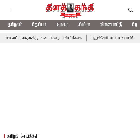
தமிழகம்
தேசியம்
உலகம்
சினிமா
விளையாட்டு
ஜோத
களுக்கு கன மழை எச்சரிக்கை
புதுச்சேரி சட்டசபையில் வரும் 24ம் த
தமிழக செய்திகள்