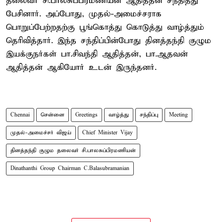
தலைவர் சி.பாலசுப்பிரமணியன் ஆதித்தன் சந்தித்து
பேசினார். அப்போது, முதல்-அமைச்சராக
பொறுப்பேற்றதற்கு பூங்கொத்து கொடுத்து வாழ்த்தும்
தெரிவித்தார். இந்த சந்திப்பின்போது தினத்தந்தி குழும
இயக்குநர்கள் பா.சிவந்தி ஆதித்தன், பா.ஆதவன்
ஆதித்தன் ஆகியோர் உடன் இருந்தனர்.
Chennai
சென்னை
Greetings
வாழ்த்து
சந்திப்பு
Meeting
முதல்-அமைச்சர் விஜய்
Chief Minister Vijay
தினத்தந்தி குழும தலைவர் சி.பாலசுப்பிரமணியன்
Dinathanthi Group Chairman C.Balasubramanian