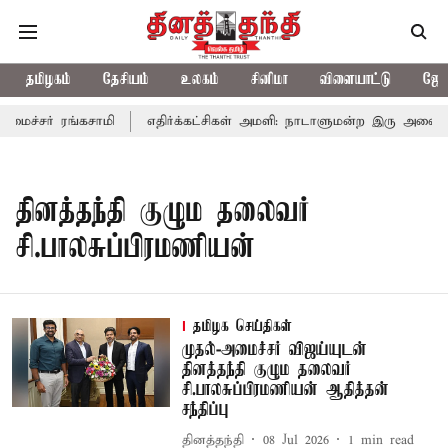
தமிழகம்
தேசியம்
உலகம்
சினிமா
விளையாட்டு
ஜோத
அமைச்சர் ரங்கசாமி
எதிர்க்கட்சிகள் அமளி: நாடாளுமன்ற இரு அவைகளு
தினத்தந்தி குழும தலைவர்
சி.பாலசுப்பிரமணியன்
தமிழக செய்திகள்
முதல்-அமைச்சர் விஜய்யுடன்
தினத்தந்தி குழும தலைவர்
சி.பாலசுப்பிரமணியன் ஆதித்தன்
சந்திப்பு
தினத்தந்தி
08 Jul 2026
1
min read