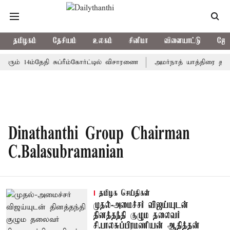
தமிழகம்
தேசியம்
உலகம்
சினிமா
விளையாட்டு
ஜோத
வரும் 14ம்தேதி சுப்ரீம்கோர்ட்டில் விசாரணை
அமர்நாத் யாத்திரை தற்கா
Dinathanthi Group Chairman
C.Balasubramanian
தமிழக செய்திகள்
முதல்-அமைச்சர் விஜய்யுடன்
தினத்தந்தி குழும தலைவர்
சி.பாலசுப்பிரமணியன் ஆதித்தன்